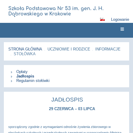
Szkoła Podstawowa Nr 53 im. gen. J. H.
Dąbrowskiego w Krakowie
Logowanie
STRONA GŁÓWNA
.
UCZNIOWIE I RODZICE
.
INFORMACJE
.
STOŁÓWKA
Stołówka
Opłaty
Jadłospis
Regulamin stołówki
JADŁOSPIS
29 CZERWCA – 03 LIPCA
sporządzony zgodnie z wymaganiami odnośnie żywienia zbiorowego w
placówkach szkolnych i przedszkolnych zawartymi w rozporządzeniu Ministra