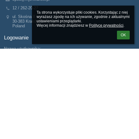
12 / 262-20-27
Ta strona wykorzystuje pliki cookies. Korzystając z niej 
ul. Skośna 8
wyrażasz zgodę na ich używanie, zgodnie z aktualnymi 
ustawieniami przeglądarki.

30-383 Kraków
Więcej informacji znajdziesz w 
Polityce prywatności
.
Poland
OK
Logowanie
Nazwa użytkownika:
Hasło:
Zapomniałem loginu lub hasła
Wersja dla słabowidzących
Powered by
aSc EduPage