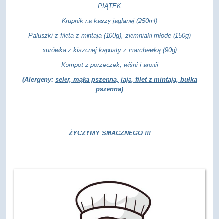
PIĄTEK
Krupnik na kaszy jaglanej (250ml)
Paluszki z fileta z mintaja (100g), ziemniaki młode (150g)
surówka z kiszonej kapusty z marchewką (90g)
Kompot z porzeczek, wiśni i aronii
(Alergeny:
seler, mąka pszenna, jaja, filet z mintaja, bułka
pszenna)
ŻYCZYMY SMACZNEGO !!!