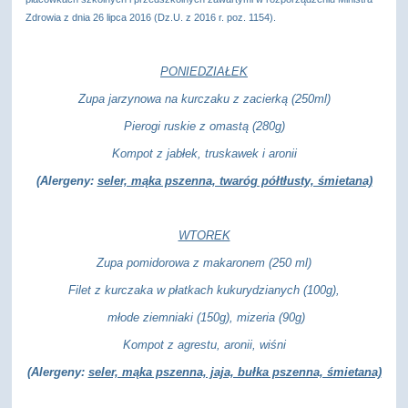
Zdrowia z dnia 26 lipca 2016 (Dz.U. z 2016 r. poz. 1154).
PONIEDZIAŁEK
Zupa jarzynowa na kurczaku z zacierką (250ml)
Pierogi ruskie z omastą (280g)
Kompot z jabłek, truskawek i aronii
(Alergeny:
seler, mąka pszenna, twaróg półtłusty, śmietana)
WTOREK
Zupa pomidorowa z makaronem (250 ml)
Filet z kurczaka w płatkach kukurydzianych (100g),
młode ziemniaki (150g), mizeria (90g)
Kompot z agrestu, aronii, wiśni
(Alergeny:
seler, mąka pszenna, jaja, bułka pszenna, śmietana)