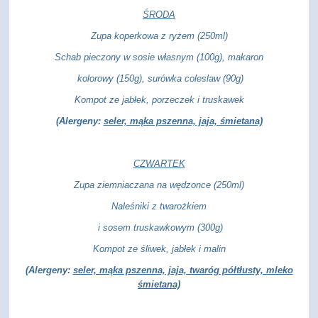
ŚRODA
Zupa koperkowa z ryżem (250ml)
Schab pieczony w sosie własnym (100g), makaron
kolorowy (150g), surówka coleslaw (90g)
Kompot ze jabłek, porzeczek i truskawek
(Alergeny:
seler, mąka pszenna, jaja, śmietana)
CZWARTEK
Zupa ziemniaczana na wędzonce (250ml)
Naleśniki z twarożkiem
i sosem truskawkowym (300g)
Kompot ze śliwek, jabłek i malin
(Alergeny:
seler, mąka pszenna, jaja, twaróg półtłusty, mleko
śmietana)