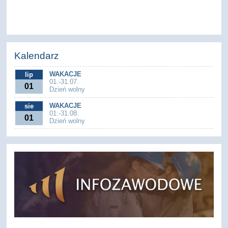
Kalendarz
WAKACJE
lip
01.-31.07.
01
Dzień wolny
WAKACJE
sie
01.-31.08.
01
Dzień wolny