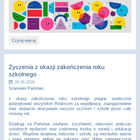
INFORMACJA
Czytaj więcej
DLA
NASZYCH
UCZNIÓW:
Życzenia z okazji zakończenia roku
szkolnego
26.06.2026
Szanowni Państwo,
z okazji zakończenia roku szkolnego pragnę serdecznie
podziękować wszystkim Rodzicom za współpracę, zaangażowanie
oraz wsparcie okazywane naszym uczniom i szkole przez cały
miniony rok.
Dziękuję za Państwa zaufanie, życzliwość, obecność podczas
szkolnych wydarzeń oraz codzienną troskę o rozwój i edukację
dzieci. Wspólne działania rodziców i szkoły są niezwykle ważne
i mają ogromny wpływ na sukcesy oraz dobre samopoczucie