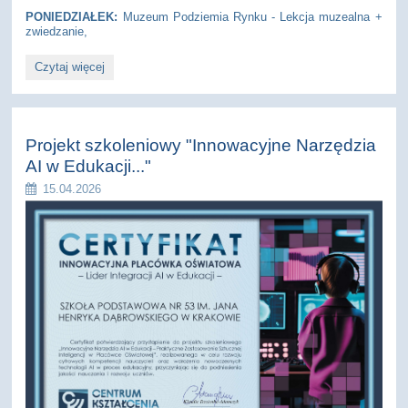
PONIEDZIAŁEK:
Muzeum Podziemia Rynku - Lekcja muzealna +
zwiedzanie,
Akcja
Czytaj więcej
"Lato
w
szkole":
Projekt szkoleniowy "Innowacyjne Narzędzia
AI w Edukacji..."
15.04.2026