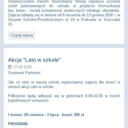
Stowarzyszenie Razem Rozkodujmy Afazję zaprasza uczniów
szkół podstawowych do udziału w projekcie Komunikacja
bez barier - rozwój kompetencji społecznych młodego obywatela.
Zajęcia odbędą się w okresie od 8 września do 13 grudnia 2026 r. w
Zespole Szkolno-Przedszkolnym nr 19 w Krakowie ul. Kurczaba
15.
BEZPŁATNE
Czytaj więcej
ZAJĘCIA
DLA
DZIECI
I
MŁODZIEŻY
Akcja "Lato w szkole"
W
KRAKOWIE
27.05.2026
W
Szanowni Państwo!
RAMACH
PROJEKTU
Jak co roku w naszej szkole organizujemy zajęcia dla dzieci w
“KOMUNIKACJA
BEZ
ramach akcji Lato w szkole.
BARIER”:
Półkolonie będą odbywać się w godzinach 8.00-16.00 w trzech
tygodniowych turnusach:
I turnus: 29 czerwca - 3 lipca - koszt: 350 zł
PROGRAM: