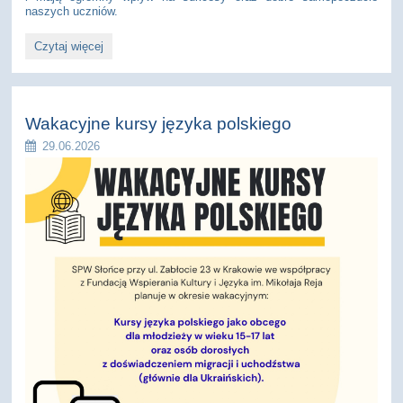
naszych uczniów.
Życzenia
Czytaj więcej
z
okazji
zakończenia
roku
szkolnego:
Wakacyjne kursy języka polskiego
29.06.2026