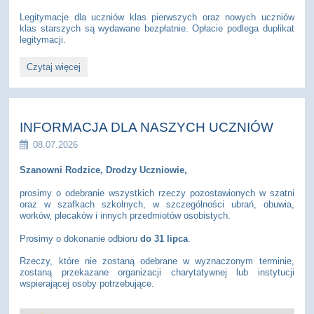
Legitymacje dla uczniów klas pierwszych oraz nowych uczniów
klas starszych są wydawane bezpłatnie. Opłacie podlega duplikat
legitymacji.
I
Czytaj więcej
klasa
-
ważne
informacje
dla
INFORMACJA DLA NASZYCH UCZNIÓW
rodziców
:
08.07.2026
Szanowni Rodzice, Drodzy Uczniowie,
prosimy o odebranie wszystkich rzeczy pozostawionych w szatni
oraz w szafkach szkolnych, w szczególności ubrań, obuwia,
worków, plecaków i innych przedmiotów osobistych.
Prosimy o dokonanie odbioru
do 31 lipca
.
Rzeczy, które nie zostaną odebrane w wyznaczonym terminie,
zostaną przekazane organizacji charytatywnej lub instytucji
wspierającej osoby potrzebujące.