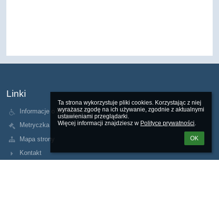
Linki
Ta strona wykorzystuje pliki cookies. Korzystając z niej 
wyrażasz zgodę na ich używanie, zgodnie z aktualnymi 
Informacje o dostępności
ustawieniami przeglądarki.

Więcej informacji znajdziesz w 
Polityce prywatności
.
Metryczka
OK
Mapa strony
Kontakt
Kontakt
Szkoła Podstawowa Nr 53 im. gen. J. H. Dąbrowskiego
sp53@mjo.krakow.pl
12 / 262-20-27