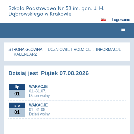
Szkoła Podstawowa Nr 53 im. gen. J. H.
Dąbrowskiego w Krakowie
Logowanie
STRONA GŁÓWNA
.
UCZNIOWIE I RODZICE
.
INFORMACJE
.
KALENDARZ
Kalendarz
Dzisiaj jest
Piątek 07.08.2026
WAKACJE
lip
01.-31.07.
01
Dzień wolny
WAKACJE
sie
01.-31.08.
01
Dzień wolny