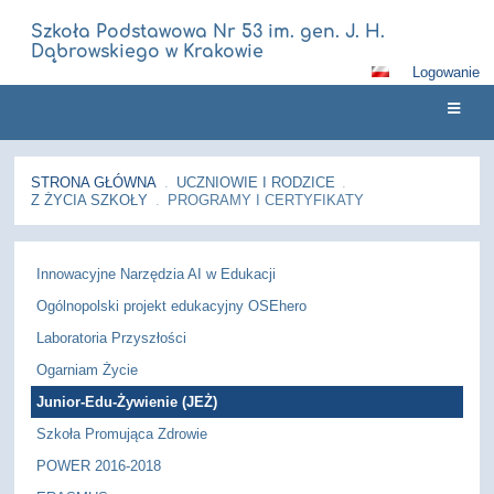
Szkoła Podstawowa Nr 53 im. gen. J. H.
Dąbrowskiego w Krakowie
Logowanie
STRONA GŁÓWNA
.
UCZNIOWIE I RODZICE
.
Z ŻYCIA SZKOŁY
.
PROGRAMY I CERTYFIKATY
Programy
Innowacyjne Narzędzia AI w Edukacji
i
certyfikaty
Ogólnopolski projekt edukacyjny OSEhero
Laboratoria Przyszłości
Ogarniam Życie
Junior-Edu-Żywienie (JEŻ)
Szkoła Promująca Zdrowie
POWER 2016-2018