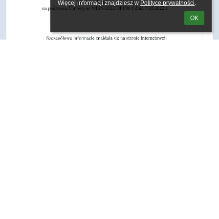
Więcej informacji znajdziesz w 
Polityce prywatności
.
OK
Linki
Informacje o dostępności
Metryczka
Mapa strony