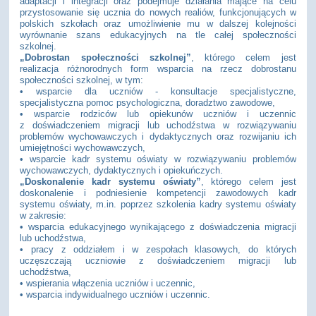
adaptacji i integracji oraz podejmuje działania mające na celu
przystosowanie się ucznia do nowych realiów, funkcjonujących w
polskich szkołach oraz umożliwienie mu w dalszej kolejności
wyrównanie szans edukacyjnych na tle całej społeczności
szkolnej.
„Dobrostan społeczności szkolnej”
, którego celem jest
realizacja różnorodnych form wsparcia na rzecz dobrostanu
społeczności szkolnej, w tym:
• wsparcie dla uczniów - konsultacje specjalistyczne,
specjalistyczna pomoc psychologiczna, doradztwo zawodowe,
• wsparcie rodziców lub opiekunów uczniów i uczennic
z doświadczeniem migracji lub uchodźstwa w rozwiązywaniu
problemów wychowawczych i dydaktycznych oraz rozwijaniu ich
umiejętności wychowawczych,
• wsparcie kadr systemu oświaty w rozwiązywaniu problemów
wychowawczych, dydaktycznych i opiekuńczych.
„Doskonalenie kadr systemu oświaty”
, którego celem jest
doskonalenie i podniesienie kompetencji zawodowych kadr
systemu oświaty, m.in. poprzez szkolenia kadry systemu oświaty
w zakresie:
• wsparcia edukacyjnego wynikającego z doświadczenia migracji
lub uchodźstwa,
• pracy z oddziałem i w zespołach klasowych, do których
uczęszczają uczniowie z doświadczeniem migracji lub
uchodźstwa,
• wspierania włączenia uczniów i uczennic,
• wsparcia indywidualnego uczniów i uczennic.