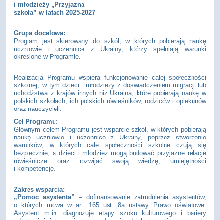
i młodzieży „Przyjazna
szkoła” w latach 2025-2027
Grupa docelowa:
Program jest skierowany do szkół, w których pobierają naukę
uczniowie i uczennice z Ukrainy, którzy spełniają warunki
określone w Programie.
Realizacja Programu wspiera funkcjonowanie całej społeczności
szkolnej, w tym dzieci i młodzieży z doświadczeniem migracji lub
uchodźstwa z krajów innych niż Ukraina, które pobierają naukę w
polskich szkołach, ich polskich rówieśników, rodziców i opiekunów
oraz nauczycieli.
Cel Programu:
Głównym celem Programu jest wsparcie szkół, w których pobierają
naukę uczniowie i uczennice z Ukrainy, poprzez stworzenie
warunków, w których całe społeczności szkolne czują się
bezpiecznie, a dzieci i młodzież mogą budować przyjazne relacje
rówieśnicze oraz rozwijać swoją wiedzę, umiejętności
i kompetencje.
Zakres wsparcia:
„Pomoc asystenta”
– dofinansowanie zatrudnienia asystentów,
o których mowa w art. 165 ust. 8a ustawy Prawo oświatowe.
Asystent m.in. diagnozuje etapy szoku kulturowego i bariery