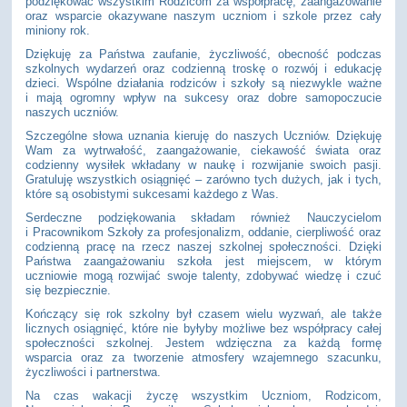
podziękować wszystkim Rodzicom za współpracę, zaangażowanie
oraz wsparcie okazywane naszym uczniom i szkole przez cały
miniony rok.
Dziękuję za Państwa zaufanie, życzliwość, obecność podczas
szkolnych wydarzeń oraz codzienną troskę o rozwój i edukację
dzieci. Wspólne działania rodziców i szkoły są niezwykle ważne
i mają ogromny wpływ na sukcesy oraz dobre samopoczucie
naszych uczniów.
Szczególne słowa uznania kieruję do naszych Uczniów. Dziękuję
Wam za wytrwałość, zaangażowanie, ciekawość świata oraz
codzienny wysiłek wkładany w naukę i rozwijanie swoich pasji.
Gratuluję wszystkich osiągnięć – zarówno tych dużych, jak i tych,
które są osobistymi sukcesami każdego z Was.
Serdeczne podziękowania składam również Nauczycielom
i Pracownikom Szkoły za profesjonalizm, oddanie, cierpliwość oraz
codzienną pracę na rzecz naszej szkolnej społeczności. Dzięki
Państwa zaangażowaniu szkoła jest miejscem, w którym
uczniowie mogą rozwijać swoje talenty, zdobywać wiedzę i czuć
się bezpiecznie.
Kończący się rok szkolny był czasem wielu wyzwań, ale także
licznych osiągnięć, które nie byłyby możliwe bez współpracy całej
społeczności szkolnej. Jestem wdzięczna za każdą formę
wsparcia oraz za tworzenie atmosfery wzajemnego szacunku,
życzliwości i partnerstwa.
Na czas wakacji życzę wszystkim Uczniom, Rodzicom,