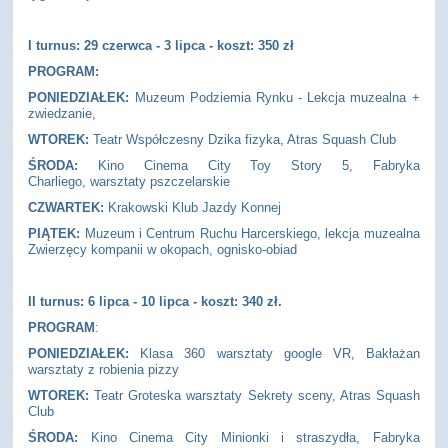
I turnus: 29 czerwca - 3 lipca - koszt: 350 zł
PROGRAM:
PONIEDZIAŁEK:
Muzeum Podziemia Rynku - Lekcja muzealna +
zwiedzanie,
WTOREK:
Teatr Współczesny Dzika fizyka, Atras Squash Club
ŚRODA:
Kino Cinema City Toy Story 5, Fabryka
Charliego, warsztaty pszczelarskie
CZWARTEK:
Krakowski Klub Jazdy Konnej
PIĄTEK:
Muzeum i Centrum Ruchu Harcerskiego, lekcja muzealna
Zwierzęcy kompanii w okopach, ognisko-obiad
II turnus: 6
lipca - 10 lipca - koszt: 340 zł.
PROGRAM
:
PONIEDZIAŁEK:
Klasa 360 warsztaty google VR, Bakłażan
warsztaty z robienia pizzy
WTOREK:
Teatr Groteska warsztaty Sekrety sceny, Atras Squash
Club
ŚRODA:
Kino Cinema City Minionki i straszydła, Fabryka