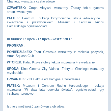
Charliego warsztaty czekoladowe
CZWARTEK:
Grupa Aktywni warsztaty Zakuty łeb-o rycerzu
średniowiecznym
PIĄTEK:
Centrum Edukacji Przyrodniczej lekcje edukacyjne +
zwiedzanie z przewodnikiem, Muzeum i Centrum Ruchu
Harcerskiego ognisko-obiad
III turnus: 13 lipca - 17 lipca - koszt: 330 zł
.
PROGRAM:
PONIEDZIAŁEK:
Teatr Groteska warsztaty z robienia pacynek,
Atras Squash Club
WTOREK
: Pałac Krzysztofory lekcja muzealna + zwiedzanie
ŚRODA:
Kino Cinema City Vaiana, Fabryka Charliego warsztaty
mydlarskie
CZWARTEK
: ZOO lekcja edukacyjna + zwiedzanie
PIĄTEK:
Muzeum i Centrum Ruchu Harcerskiego - Lekcja
muzealna "W dwa lata dookoła świata", ognisko-obiad, gry
i zabawy terenowe.
Istnieje możliwość zamówienia obiadów.