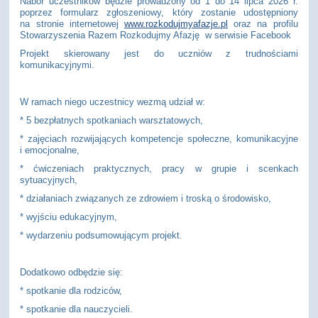
Nabór uczestników będzie prowadzony od 1 do 14 lipca 2026 r.
poprzez formularz zgłoszeniowy, który zostanie udostępniony
na stronie internetowej
www.rozkodujmyafazje.pl
oraz na profilu
Stowarzyszenia Razem Rozkodujmy Afazję w serwisie Facebook
Projekt skierowany jest do uczniów z trudnościami
komunikacyjnymi.
W ramach niego uczestnicy wezmą udział w:
* 5 bezpłatnych spotkaniach warsztatowych,
* zajęciach rozwijających kompetencje społeczne, komunikacyjne
i emocjonalne,
* ćwiczeniach praktycznych, pracy w grupie i scenkach
sytuacyjnych,
* działaniach związanych ze zdrowiem i troską o środowisko,
* wyjściu edukacyjnym,
* wydarzeniu podsumowującym projekt.
Dodatkowo odbędzie się:
* spotkanie dla rodziców,
* spotkanie dla nauczycieli.