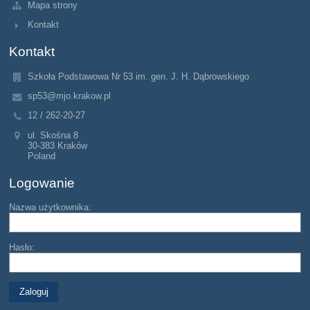
Mapa strony
Kontakt
Kontakt
Szkoła Podstawowa Nr 53 im. gen. J. H. Dąbrowskiego
sp53@mjo.krakow.pl
12 / 262-20-27
ul. Skośna 8
30-383 Kraków
Poland
Logowanie
Nazwa użytkownika:
Hasło: