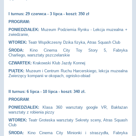
I turnus: 29 czerwca - 3 lipca - koszt: 350 zł
PROGRAM:
PONIEDZIAŁEK:
Muzeum Podziemia Rynku - Lekcja muzealna +
zwiedzanie,
WTOREK:
Teatr Współczesny Dzika fizyka, Atras Squash Club
ŚRODA:
Kino Cinema City Toy Story 5, Fabryka
Charliego, warsztaty pszczelarskie
CZWARTEK:
Krakowski Klub Jazdy Konnej
PIĄTEK:
Muzeum i Centrum Ruchu Harcerskiego, lekcja muzealna
Zwierzęcy kompanii w okopach, ognisko-obiad
II turnus: 6
lipca - 10 lipca - koszt: 340 zł.
PROGRAM
:
PONIEDZIAŁEK:
Klasa 360 warsztaty google VR, Bakłażan
warsztaty z robienia pizzy
WTOREK:
Teatr Groteska warsztaty Sekrety sceny, Atras Squash
Club
ŚRODA:
Kino Cinema City Minionki i straszydła, Fabryka