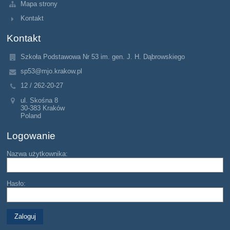
Mapa strony
Kontakt
Kontakt
Szkoła Podstawowa Nr 53 im. gen. J. H. Dąbrowskiego
sp53@mjo.krakow.pl
12 / 262-20-27
ul. Skośna 8
30-383 Kraków
Poland
Logowanie
Nazwa użytkownika:
Hasło: