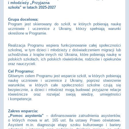
i młodzieży „Przyjazna
szkoła” w latach 2025-2027
Grupa docelowa:
Program jest skierowany do szkół, w których pobierają naukę
uczniowie i uczennice z Ukrainy, którzy spełniają warunki
określone w Programie.
Realizacja Programu wspiera funkcjonowanie całej społeczności
szkolnej, w tym dzieci i młodzieży z doświadczeniem migracji lub
uchodźstwa z krajów innych niż Ukraina, które pobierają naukę w
polskich szkołach, ich polskich rówieśników, rodziców i opiekunów
oraz nauczycieli.
Cel Programu:
Głównym celem Programu jest wsparcie szkół, w których pobierają
naukę uczniowie i uczennice z Ukrainy, poprzez stworzenie
warunków, w których całe społeczności szkolne czują się
bezpiecznie, a dzieci i młodzież mogą budować przyjazne relacje
rówieśnicze oraz rozwijać swoją wiedzę, umiejętności
i kompetencje.
Zakres wsparcia:
„Pomoc asystenta”
– dofinansowanie zatrudnienia asystentów,
o których mowa w art. 165 ust. 8a ustawy Prawo oświatowe.
Asystent m.in. diagnozuje etapy szoku kulturowego i bariery