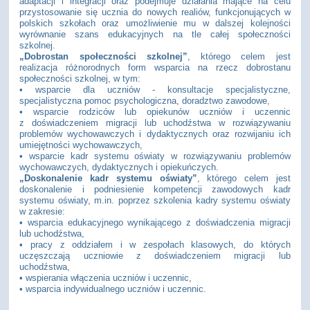
adaptacji i integracji oraz podejmuje działania mające na celu
przystosowanie się ucznia do nowych realiów, funkcjonujących w
polskich szkołach oraz umożliwienie mu w dalszej kolejności
wyrównanie szans edukacyjnych na tle całej społeczności
szkolnej.
„Dobrostan społeczności szkolnej”
, którego celem jest
realizacja różnorodnych form wsparcia na rzecz dobrostanu
społeczności szkolnej, w tym:
• wsparcie dla uczniów - konsultacje specjalistyczne,
specjalistyczna pomoc psychologiczna, doradztwo zawodowe,
• wsparcie rodziców lub opiekunów uczniów i uczennic
z doświadczeniem migracji lub uchodźstwa w rozwiązywaniu
problemów wychowawczych i dydaktycznych oraz rozwijaniu ich
umiejętności wychowawczych,
• wsparcie kadr systemu oświaty w rozwiązywaniu problemów
wychowawczych, dydaktycznych i opiekuńczych.
„Doskonalenie kadr systemu oświaty”
, którego celem jest
doskonalenie i podniesienie kompetencji zawodowych kadr
systemu oświaty, m.in. poprzez szkolenia kadry systemu oświaty
w zakresie:
• wsparcia edukacyjnego wynikającego z doświadczenia migracji
lub uchodźstwa,
• pracy z oddziałem i w zespołach klasowych, do których
uczęszczają uczniowie z doświadczeniem migracji lub
uchodźstwa,
• wspierania włączenia uczniów i uczennic,
• wsparcia indywidualnego uczniów i uczennic.