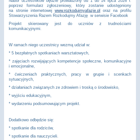
Nabór uczestników będzie prowadzony od 1 do 14 lipca 2026 r.
poprzez formularz zgłoszeniowy, który zostanie udostępniony
na stronie internetowej
www.rozkodujmyafazje.pl
oraz na profilu
Stowarzyszenia Razem Rozkodujmy Afazję w serwisie Facebook
Projekt skierowany jest do uczniów z trudnościami
komunikacyjnymi.
W ramach niego uczestnicy wezmą udział w:
* 5 bezpłatnych spotkaniach warsztatowych,
* zajęciach rozwijających kompetencje społeczne, komunikacyjne
i emocjonalne,
* ćwiczeniach praktycznych, pracy w grupie i scenkach
sytuacyjnych,
* działaniach związanych ze zdrowiem i troską o środowisko,
* wyjściu edukacyjnym,
* wydarzeniu podsumowującym projekt.
Dodatkowo odbędzie się:
* spotkanie dla rodziców,
* spotkanie dla nauczycieli.