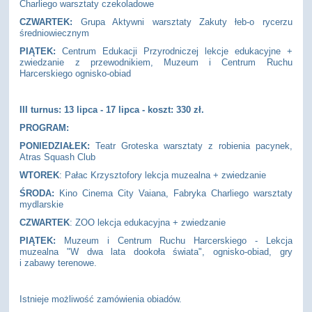
Charliego warsztaty czekoladowe
CZWARTEK:
Grupa Aktywni warsztaty Zakuty łeb-o rycerzu
średniowiecznym
PIĄTEK:
Centrum Edukacji Przyrodniczej lekcje edukacyjne +
zwiedzanie z przewodnikiem, Muzeum i Centrum Ruchu
Harcerskiego ognisko-obiad
III turnus: 13 lipca - 17 lipca - koszt: 330 zł
.
PROGRAM:
PONIEDZIAŁEK:
Teatr Groteska warsztaty z robienia pacynek,
Atras Squash Club
WTOREK
: Pałac Krzysztofory lekcja muzealna + zwiedzanie
ŚRODA:
Kino Cinema City Vaiana, Fabryka Charliego warsztaty
mydlarskie
CZWARTEK
: ZOO lekcja edukacyjna + zwiedzanie
PIĄTEK:
Muzeum i Centrum Ruchu Harcerskiego - Lekcja
muzealna "W dwa lata dookoła świata", ognisko-obiad, gry
i zabawy terenowe.
Istnieje możliwość zamówienia obiadów.