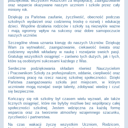
podziękować wszystkim Rodzicom za współpracę, zaangażowanie
oraz wsparcie okazywane naszym uczniom i szkole przez cały
miniony rok.
Dziękuję za Państwa zaufanie, życzliwość, obecność podczas
szkolnych wydarzeń oraz codzienną troskę o rozwój i edukację
dzieci. Wspólne działania rodziców i szkoły są niezwykle ważne
i mają ogromny wpływ na sukcesy oraz dobre samopoczucie
naszych uczniów.
Szczególne słowa uznania kieruję do naszych Uczniów. Dziękuję
Wam za wytrwałość, zaangażowanie, ciekawość świata oraz
codzienny wysiłek wkładany w naukę i rozwijanie swoich pasji.
Gratuluję wszystkich osiągnięć – zarówno tych dużych, jak i tych,
które są osobistymi sukcesami każdego z Was.
Serdeczne podziękowania składam również Nauczycielom
i Pracownikom Szkoły za profesjonalizm, oddanie, cierpliwość oraz
codzienną pracę na rzecz naszej szkolnej społeczności. Dzięki
Państwa zaangażowaniu szkoła jest miejscem, w którym
uczniowie mogą rozwijać swoje talenty, zdobywać wiedzę i czuć
się bezpiecznie.
Kończący się rok szkolny był czasem wielu wyzwań, ale także
licznych osiągnięć, które nie byłyby możliwe bez współpracy całej
społeczności szkolnej. Jestem wdzięczna za każdą formę
wsparcia oraz za tworzenie atmosfery wzajemnego szacunku,
życzliwości i partnerstwa.
Na czas wakacji życzę wszystkim Uczniom, Rodzicom,