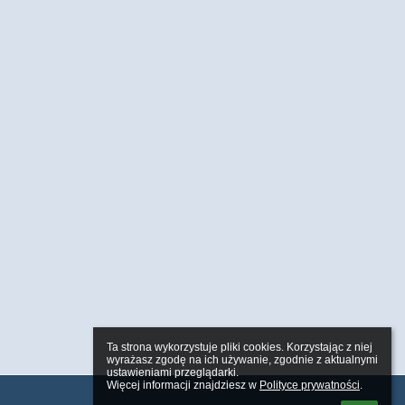
Ta strona wykorzystuje pliki cookies. Korzystając z niej 
wyrażasz zgodę na ich używanie, zgodnie z aktualnymi 
ustawieniami przeglądarki.

Więcej informacji znajdziesz w 
Polityce prywatności
.